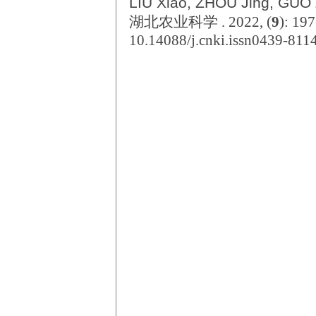
LIU Xiao, ZHOU Jing, GUO
湖北农业科学 . 2022, (
9
): 19
10.14088/j.cnki.issn0439-811