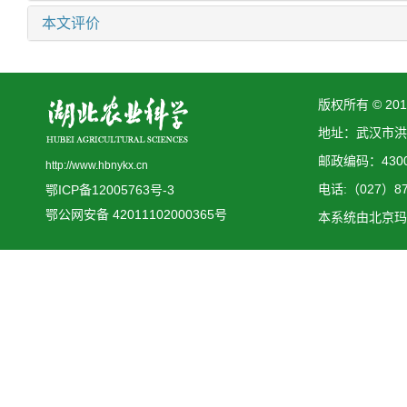
本文评价
版权所有 © 2
地址：武汉市洪
邮政编码：4300
http://www.hbnykx.cn
电话:（027）873
鄂ICP备12005763号-3
鄂公网安备 42011102000365号
本系统由
北京玛