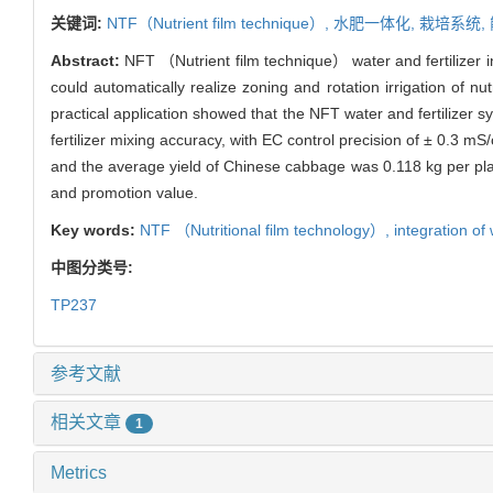
关键词:
NTF（Nutrient film technique）,
水肥一体化,
栽培系统,
Abstract:
NFT （Nutrient film technique） water and fertilizer
could automatically realize zoning and rotation irrigation of n
practical application showed that the NFT water and fertilizer s
fertilizer mixing accuracy, with EC control precision of ± 0.3 
and the average yield of Chinese cabbage was 0.118 kg per plan
and promotion value.
Key words:
NTF （Nutritional film technology）,
integration of 
中图分类号:
TP237
参考文献
相关文章
1
Metrics