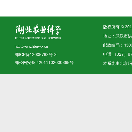
版权所有 © 2
地址：武汉市洪
邮政编码：4300
http://www.hbnykx.cn
电话:（027）873
鄂ICP备12005763号-3
鄂公网安备 42011102000365号
本系统由
北京玛