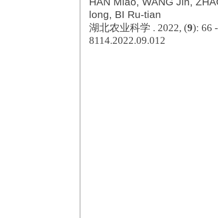
HAN Miao, WANG Jin, ZHAO
long, BI Ru-tian
湖北农业科学 . 2022, (
9
): 66
8114.2022.09.012