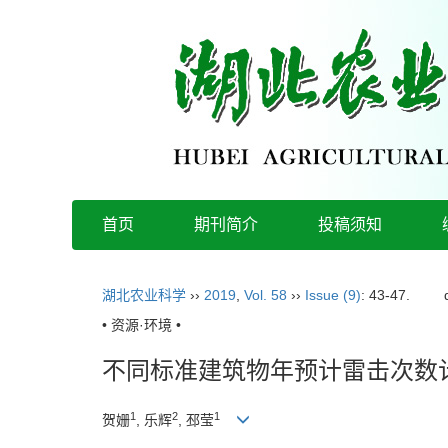
首页
期刊简介
投稿须知
湖北农业科学
››
2019
,
Vol. 58
››
Issue (9)
: 43-47.
• 资源·环境 •
不同标准建筑物年预计雷击次数
1
2
1
贺姗
, 乐辉
, 邳莹