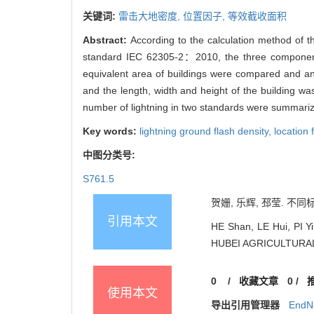
关键词:
雷击大地密度,
位置因子,
等效截收面积
Abstract:
According to the calculation method of t
standard IEC 62305-2：2010, the three components o
equivalent area of buildings were compared and ana
and the length, width and height of the building was
number of lightning in two standards were summarized
Key words:
lightning ground flash density,
location 
中图分类号:
S761.5
贺姗, 乐辉, 邳莹. 不同
引用本文
HE Shan, LE Hui, PI Yi
HUBEI AGRICULTURAL 
0
/
收藏文章
0
/
使用本文
导出引用管理器
EndN