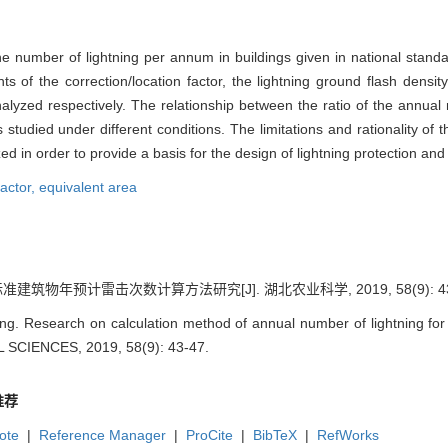
he number of lightning per annum in buildings given in national stan
f the correction/location factor, the lightning ground flash density
lyzed respectively. The relationship between the ratio of the annual 
 studied under different conditions. The limitations and rationality of
 in order to provide a basis for the design of lightning protection and
factor,
equivalent area
标准建筑物年预计雷击次数计算方法研究[J]. 湖北农业科学, 2019, 58(9): 43
ng. Research on calculation method of annual number of lightning for b
SCIENCES, 2019, 58(9): 43-47.
推荐
ote
|
Reference Manager
|
ProCite
|
BibTeX
|
RefWorks