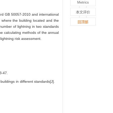
Metrics
本文评价
dard GB 50057-2010 and international
 where the building located and the
回顶部
number of lightning in two standards
 the calculating methods of the annual
 lightning risk assessment.
-47.
uildings in different standards[J].