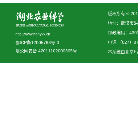
版权所有 © 2
地址：武汉市洪
邮政编码：4300
http://www.hbnykx.cn
电话:（027）873
鄂ICP备12005763号-3
鄂公网安备 42011102000365号
本系统由
北京玛