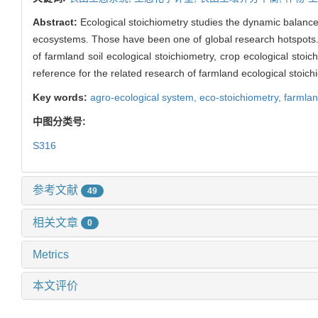
Abstract:
Ecological stoichiometry studies the dynamic balan
ecosystems. Those have been one of global research hotspots. H
of farmland soil ecological stoichiometry, crop ecological stoi
reference for the related research of farmland ecological stoich
Key words:
agro-ecological system,
eco-stoichiometry,
farmlan
中图分类号:
S316
参考文献
49
相关文章
0
Metrics
本文评价