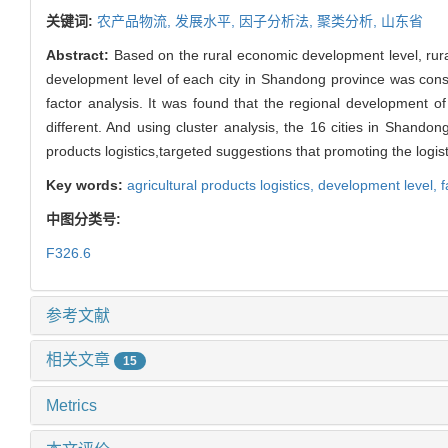
关键词:
农产品物流,
发展水平,
因子分析法,
聚类分析,
山东省
Abstract:
Based on the rural economic development level, rural 
development level of each city in Shandong province was cons
factor analysis. It was found that the regional development o
different. And using cluster analysis, the 16 cities in Shando
products logistics,targeted suggestions that promoting the logis
Key words:
agricultural products logistics,
development level,
f
中图分类号:
F326.6
参考文献
相关文章
15
Metrics