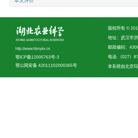
本文评价
版权所有 © 2
地址：武汉市洪
邮政编码：4300
http://www.hbnykx.cn
电话:（027）873
鄂ICP备12005763号-3
鄂公网安备 42011102000365号
本系统由
北京玛