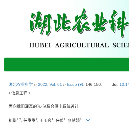
湖北农业科学
››
2022
,
Vol. 61
››
Issue (9)
: 146-150.
doi:
10.1
• 信息工程 •
面向棉田灌溉的光-储联合供电系统设计
1,2
1
1
1
1
胡衡
, 任甜甜
, 王玉巍
, 任鹏
, 张慧娥