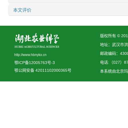
本文评价
版权所有 © 2
地址：武汉市洪
邮政编码：4300
http://www.hbnykx.cn
电话:（027）873
鄂ICP备12005763号-3
鄂公网安备 42011102000365号
本系统由
北京玛