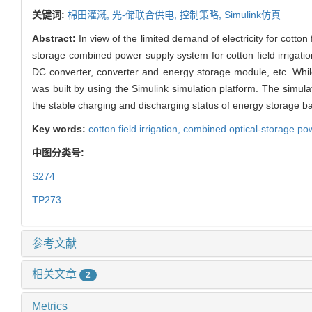
关键词:
棉田灌溉,
光-储联合供电,
控制策略,
Simulink仿真
Abstract:
In view of the limited demand of electricity for cotton 
storage combined power supply system for cotton field irrigat
DC converter, converter and energy storage module, etc. Whil
was built by using the Simulink simulation platform. The simul
the stable charging and discharging status of energy storage batt
Key words:
cotton field irrigation,
combined optical-storage po
中图分类号:
S274
TP273
参考文献
相关文章
2
Metrics