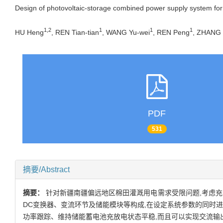
Design of photovoltaic-storage combined power supply system for co
1,2
1
1
1
HU Heng
, REN Tian-tian
, WANG Yu-wei
, REN Peng
, ZHANG 
PDF
531
摘要/Abstract
摘要：
针对新疆南疆偏远地区棉田灌溉用电需求受限问题,考虑充
DC变换器、变流环节及储能模块等构成,在设定系统参数的同时进行
功率跟踪、维持储能蓄电池充放电状态平稳,而且可以实现交流输