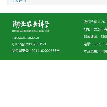
本文评价
版权所有 © 2
地址：武汉市洪
邮政编码：4300
http://www.hbnykx.cn
电话:（027）873
鄂ICP备12005763号-3
鄂公网安备 42011102000365号
本系统由
北京玛