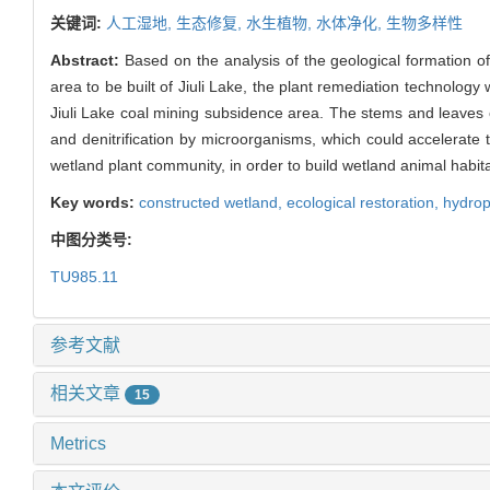
关键词:
人工湿地,
生态修复,
水生植物,
水体净化,
生物多样性
Abstract:
Based on the analysis of the geological formation of
area to be built of Jiuli Lake, the plant remediation technology
Jiuli Lake coal mining subsidence area. The stems and leaves of
and denitrification by microorganisms, which could accelerate 
wetland plant community, in order to build wetland animal habita
Key words:
constructed wetland,
ecological restoration,
hydro
中图分类号:
TU985.11
参考文献
相关文章
15
Metrics