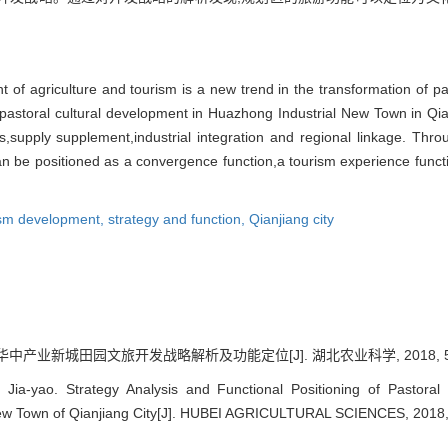
 of agriculture and tourism is a new trend in the transformation of pas
storal cultural development in Huazhong Industrial New Town in Qian
,supply supplement,industrial integration and regional linkage. Thro
can be positioned as a convergence function,a tourism experience funct
rism development,
strategy and function,
Qianjiang city
中产业新城田园文旅开发战略解析及功能定位[J]. 湖北农业科学, 2018, 57(21
ia-yao. Strategy Analysis and Functional Positioning of Pastoral
ew Town of Qianjiang City[J]. HUBEI AGRICULTURAL SCIENCES, 2018,