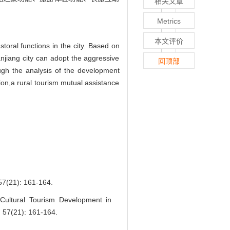
相关文章
Metrics
本文评价
toral functions in the city. Based on
jiang city can adopt the aggressive
回顶部
ugh the analysis of the development
ion,a rural tourism mutual assistance
): 161-164.
 Cultural Tourism Development in
 57(21): 161-164.