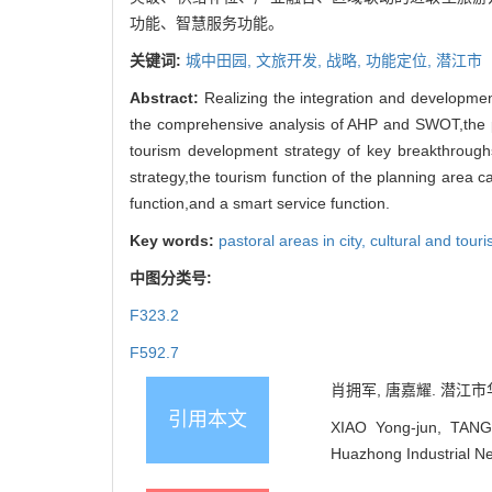
功能、智慧服务功能。
关键词:
城中田园,
文旅开发,
战略,
功能定位,
潜江市
Abstract:
Realizing the integration and development
the comprehensive analysis of AHP and SWOT,the pa
tourism development strategy of key breakthroughs
strategy,the tourism function of the planning area 
function,and a smart service function.
Key words:
pastoral areas in city,
cultural and tou
中图分类号:
F323.2
F592.7
肖拥军, 唐嘉耀. 潜江市华
引用本文
XIAO Yong-jun, TANG J
Huazhong Industrial N