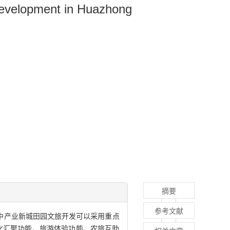
 Development in Huazhong
摘要
参考文献
华中产业新城田园文旅开发可以采用重点
化汇聚功能、旅游体验功能、农旅互助