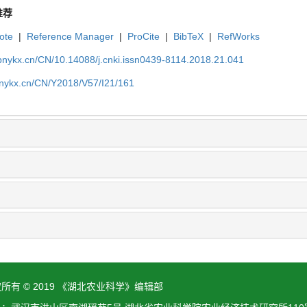
推荐
ote
|
Reference Manager
|
ProCite
|
BibTeX
|
RefWorks
bnykx.cn/CN/10.14088/j.cnki.issn0439-8114.2018.21.041
bnykx.cn/CN/Y2018/V57/I21/161
所有 © 2019 《湖北农业科学》编辑部