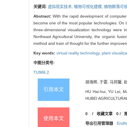
关键词:
虚拟现实技术,
植物可视化建模,
植物群落可视
Abstract:
With the rapid development of computer 
become one of the most popular technologies. On the
three-dimensional visualization technology were 
Northeast Agricultural University, the organic fusi
method and train of thought for the further improvem
Key words:
virtual reality technology,
plant visualiz
中图分类号:
TU986.2
胡海辉, 于雷, 马珂馨, 
引用本文
HU Hai-hui, YU Lei, MA
HUBEI AGRICULTURAL 
0
/
收藏文章
0
/
使用本文
导出引用管理器
EndN