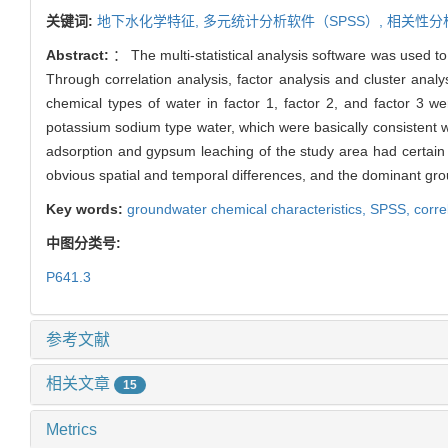
关键词:
地下水化学特征,
多元统计分析软件（SPSS）,
相关性分
Abstract:
： The multi-statistical analysis software was used t
Through correlation analysis, factor analysis and cluster an
chemical types of water in factor 1, factor 2, and factor 3 w
potassium sodium type water, which were basically consistent wi
adsorption and gypsum leaching of the study area had certain 
obvious spatial and temporal differences, and the dominant grou
Key words:
groundwater chemical characteristics,
SPSS,
corre
中图分类号:
P641.3
参考文献
相关文章
15
Metrics