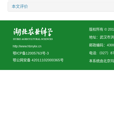
本文评价
版权所有 © 2
地址：武汉市洪
邮政编码：4300
http://www.hbnykx.cn
电话:（027）873
鄂ICP备12005763号-3
鄂公网安备 42011102000365号
本系统由
北京玛