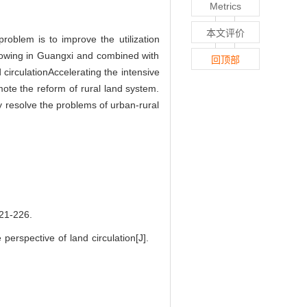
Metrics
本文评价
roblem is to improve the utilization
ollowing in Guangxi and combined with
回顶部
d circulationAccelerating the intensive
ote the reform of rural land system.
ly resolve the problems of urban-rural
-226.
rspective of land circulation[J].