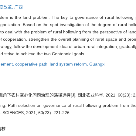
度改革,
广西
blem is the land problem. The key to governance of rural hollowing p
rganization. Based on the spot investigation of the degree of rural h
s to deal with the problem of rural hollowing from the perspective of lan
 cooperation, strengthen the overall planning of rural space and prom
trategy, follow the development idea of urban-rural integration, gradual
 strive to achieve the two Centennial goals.
gement,
cooperative path,
land system reform,
Guangxi
角下农村空心化问题治理的路径选择[J]. 湖北农业科学, 2021, 60(23): 221
 Path selection on governance of rural hollowing problem from the pe
SCIENCES, 2021, 60(23): 221-226.
推荐