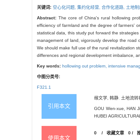
关键词:
空心化问题,
集约化经营,
合作化道路,
土地制
Abstract:
The core of China's rural hollowing pro
efficiency of farmland and the degree of farmers' o
statistical data, this study put forward the strategie
management of land, vigorously develop the road of
We should make full use of the rural revitalization s
differences and regional development imbalance, and
Key words:
hollowing out problem,
intensive mana
中图分类号:
F321.1
缑文学, 韩静. 土地流转视
引用本文
GOU Wen-xue, HAN Jing.
HUBEI AGRICULTURAL 
0
/
收藏文章
0
/
使用本文