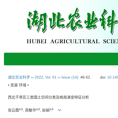
湖北农业科学
››
2022
,
Vol. 61
››
Issue (14)
: 46-52.
doi:
10.140
• 资源·环境 •
西北干旱区三类国土空间分类及格局演变特征分析
a,b
a,b
a,b
张云霞
, 高敏华
, 赵娟