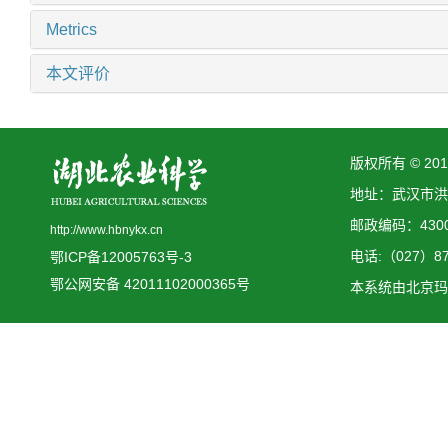
Metrics
本文评价
版权所有 © 2
地址：武汉市洪
邮政编码：4300
http://www.hbnykx.cn
电话:（027）873
鄂ICP备12005763号-3
鄂公网安备 42011102000365号
本系统由
北京玛