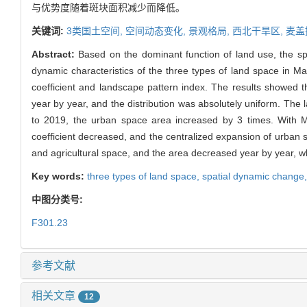
与优势度随着斑块面积减少而降低。
关键词:
3类国土空间,
空间动态变化,
景观格局,
西北干旱区,
麦盖
Abstract:
Based on the dominant function of land use, the spa
dynamic characteristics of the three types of land space in Ma
coefficient and landscape pattern index. The results showed th
year by year, and the distribution was absolutely uniform. Th
to 2019, the urban space area increased by 3 times. With Ma
coefficient decreased, and the centralized expansion of urban 
and agricultural space, and the area decreased year by year, 
Key words:
three types of land space,
spatial dynamic change
中图分类号:
F301.23
参考文献
相关文章
12