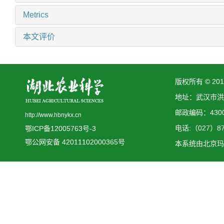
Metrics
本文评价
版权所有 © 2
地址：武汉市洪
邮政编码：4300
http://www.hbnykx.cn
电话:（027）873
鄂ICP备12005763号-3
鄂公网安备 42011102000365号
本系统由
北京玛