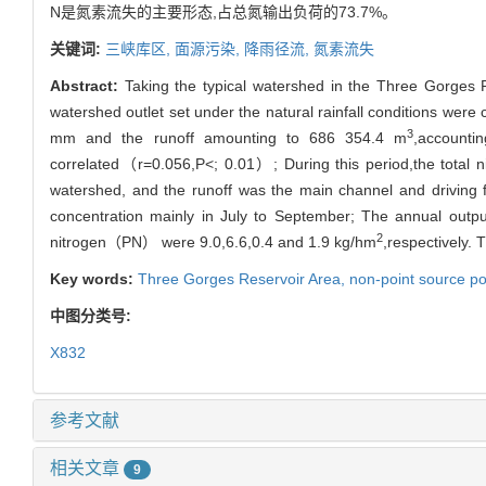
N是氮素流失的主要形态,占总氮输出负荷的73.7%。
关键词:
三峡库区,
面源污染,
降雨径流,
氮素流失
Abstract:
Taking the typical watershed in the Three Gorges R
watershed outlet set under the natural rainfall conditions wer
3
mm and the runoff amounting to 686 354.4 m
,accounti
correlated（r=0.056,P<; 0.01）; During this period,the total n
watershed, and the runoff was the main channel and driving f
concentration mainly in July to September; The annual out
2
nitrogen（PN） were 9.0,6.6,0.4 and 1.9 kg/hm
,respectively. 
Key words:
Three Gorges Reservoir Area,
non-point source po
中图分类号:
X832
参考文献
相关文章
9