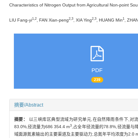
Characteristics of Nitrogen Output from Agricultural Non-point S
1,2
2,3
2,3
1
LIU Fang-yi
, FAN Xian-peng
, XIA Ying
, HUANG Min
, ZHAN
PDF
239
摘要/Abstract
摘要：
以三峡库区典型流域为研究单元,在自然降雨条件下,对流域
3
83.0%,径流量为686 354.4 m
,占全年径流量的78.8%,径流量
域面源氮素输出的主要渠道及主要驱动力;总氮年平均浓度为2.0 mg