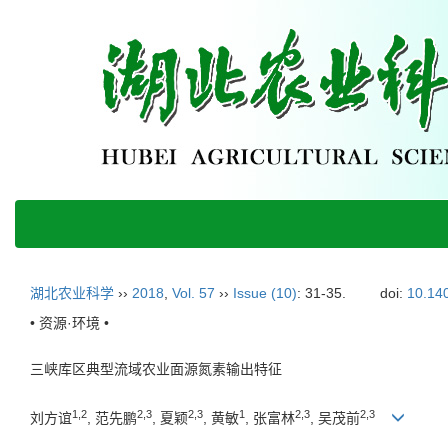
湖北农业科学
››
2018
,
Vol. 57
››
Issue (10)
: 31-35.
doi:
10.140
• 资源·环境 •
三峡库区典型流域农业面源氮素输出特征
1,2
2,3
2,3
1
2,3
2,3
刘方谊
, 范先鹏
, 夏颖
, 黄敏
, 张富林
, 吴茂前