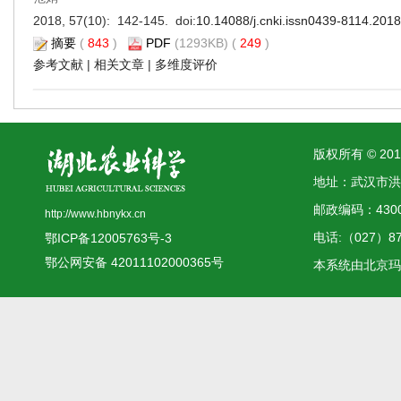
2018, 57(10): 142-145. doi:
10.14088/j.cnki.issn0439-8114.201
摘要
(
843
)
PDF
(1293KB) (
249
)
参考文献
|
相关文章
|
多维度评价
版权所有 © 2
地址：武汉市洪
邮政编码：4300
http://www.hbnykx.cn
电话:（027）873
鄂ICP备12005763号-3
鄂公网安备 42011102000365号
本系统由
北京玛