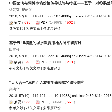
中国猪肉与饲料市场价格传导机制与特征——基于非对称误差
钞贺森, 祝丽琴
2018, 57(10): 110-115. doi:
10.14088/j.cnki.issn0439-8114.2018
摘要
(
698
)
PDF
(1496KB) (
502
)
参考文献
|
相关文章
|
多维度评价
基于ELUI模型的城乡教育用地占补平衡探讨
田富强
2018, 57(10): 116-118. doi:
10.14088/j.cnki.issn0439-8114.2018
摘要
(
546
)
PDF
(1333KB) (
240
)
参考文献
|
相关文章
|
多维度评价
“天人合一”思想介入农业生态模式的路径探究
柴洪华
2018, 57(10): 119-121. doi:
10.14088/j.cnki.issn0439-8114.2018
摘要
(
688
)
PDF
(1306KB) (
561
)
参考文献
|
相关文章
|
多维度评价