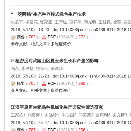
“一茭两鸭”生态种养模式绿色生产技术
朱凌宇, 毕建花, 张家宏, 王守红, 寇祥明, 韩光明, 王桂良, 徐荣, 吴
2018, 57(10): 18-20. doi:
10.14088/j.cnki.issn0439-8114.2018.1
摘要
(
766
)
PDF
(1334KB) (
272
)
参考文献
|
相关文章
|
多维度评价
种植密度对武陵山区夏玉米生长和产量的影响
易永, 李民华, 姚秋云, 黄晚华
2018, 57(10): 21-23. doi:
10.14088/j.cnki.issn0439-8114.2018.1
摘要
(
705
)
PDF
(1407KB) (
282
)
参考文献
|
相关文章
|
多维度评价
江汉平原再生稻品种机械化生产适应性筛选研究
王家栋1, 张谱海1, 谢远珍1, 朱心国2, 闫美英2, 曾庆利3, 谢文博3,
2018, 57(10): 24-27. doi:
10.14088/j.cnki.issn0439-8114.2018.1
摘要
(
787
)
PDF
(1331KB) (
258
)