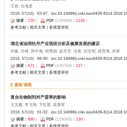
王孜, 任海彦
2018, 57(10): 83-87. doi:
10.14088/j.cnki.issn0439-8114.2018.1
摘要
(
720
)
PDF
(1355KB) (
1136
)
参考文献
|
相关文章
|
多维度评价
湖北省油用牡丹产业现状分析及健康发展的建议
许淼, 仝铸, 孙中海, 何秀娟, 赵天宇, 冷英, 邱文明, 徐育海, 肖翠
2018, 57(10): 88-90. doi:
10.14088/j.cnki.issn0439-8114.2018.1
摘要
(
671
)
PDF
(1307KB) (
227
)
参考文献
|
相关文章
|
多维度评价
畜牧·兽医
复合生物制剂对产蛋率的影响
王文建, 李飞翔, 卞红星, 吴青军
2018, 57(10): 91-92. doi:
10.14088/j.cnki.issn0439-8114.2018.1
摘要
(
890
)
PDF
(1290KB) (
139
)
参考文献
|
相关文章
|
多维度评价