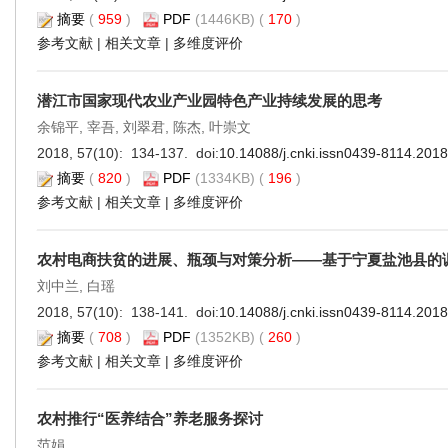
摘要
(
959
)
PDF
(1446KB) (
170
)
参考文献
|
相关文章
|
多维度评价
潜江市国家现代农业产业园特色产业持续发展的思考
余锦平, 宰吾, 刘翠君, 陈杰, 叶崇文
2018, 57(10): 134-137. doi:
10.14088/j.cnki.issn0439-8114.201
摘要
(
820
)
PDF
(1334KB) (
196
)
参考文献
|
相关文章
|
多维度评价
农村电商扶贫的进展、瓶颈与对策分析——基于宁夏盐池县的
刘中兰, 白瑶
2018, 57(10): 138-141. doi:
10.14088/j.cnki.issn0439-8114.201
摘要
(
708
)
PDF
(1352KB) (
260
)
参考文献
|
相关文章
|
多维度评价
农村推行“医养结合”养老服务探讨
范娟