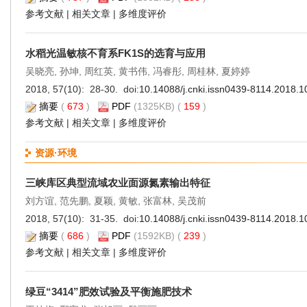
参考文献
|
相关文章
|
多维度评价
水稻光温敏核不育系FK1S的选育与应用
吴晓亮, 孙坤, 周红英, 黄书伟, 冯睿彤, 周桂林, 夏婷婷
2018, 57(10): 28-30. doi:
10.14088/j.cnki.issn0439-8114.2018.1
摘要
(
673
)
PDF
(1325KB) (
159
)
参考文献
|
相关文章
|
多维度评价
资源·环境
三峡库区典型流域农业面源氮素输出特征
刘方谊, 范先鹏, 夏颖, 黄敏, 张富林, 吴茂前
2018, 57(10): 31-35. doi:
10.14088/j.cnki.issn0439-8114.2018.1
摘要
(
686
)
PDF
(1592KB) (
239
)
参考文献
|
相关文章
|
多维度评价
绿豆“3414”肥效试验及平衡施肥技术