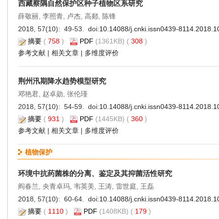
西藏察隅自然保护区种子植物区系研究
薛敬丽, 李照青, 卢杰, 高郯, 陈锋
2018, 57(10): 49-53. doi:
10.14088/j.cnki.issn0439-8114.2018.1
摘要
(
758
)
PDF
(1361KB) (
308
)
参考文献
|
相关文章
|
多维度评价
荆州汛期降水趋势模型研究
邓艳君, 赵卓勋, 张伦瑾
2018, 57(10): 54-59. doi:
10.14088/j.cnki.issn0439-8114.2018.1
摘要
(
931
)
PDF
(1445KB) (
360
)
参考文献
|
相关文章
|
多维度评价
植物保护
环境中抗药菌株的分离、鉴定及其抑菌活性研究
阎春兰, 央青卓玛, 韦英美, 王涛, 雷世庭, 王磊
2018, 57(10): 60-64. doi:
10.14088/j.cnki.issn0439-8114.2018.1
摘要
(
1110
)
PDF
(1408KB) (
179
)