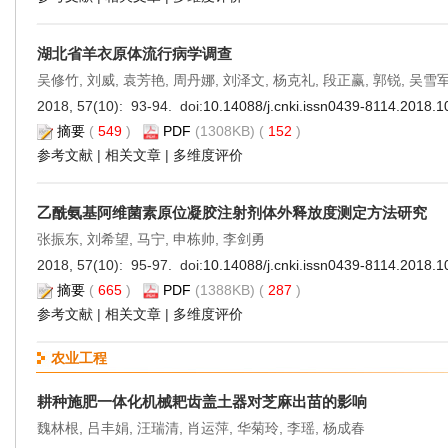
湖北省羊衣原体流行病学调查
吴修竹, 刘威, 袁芳艳, 周丹娜, 刘泽文, 杨克礼, 段正赢, 郭锐, 吴雪
2018, 57(10): 93-94. doi:
10.14088/j.cnki.issn0439-8114.2018.1
摘要
(
549
)
PDF
(1308KB) (
152
)
参考文献
|
相关文章
|
多维度评价
乙酰氨基阿维菌素原位凝胶注射剂体外释放度测定方法研究
张振东, 刘希望, 马宁, 申栋帅, 李剑勇
2018, 57(10): 95-97. doi:
10.14088/j.cnki.issn0439-8114.2018.1
摘要
(
665
)
PDF
(1388KB) (
287
)
参考文献
|
相关文章
|
多维度评价
农业工程
耕种施肥一体化机械耙齿盖土器对芝麻出苗的影响
魏林根, 吕丰娟, 汪瑞清, 肖运萍, 华菊玲, 李瑶, 杨成春