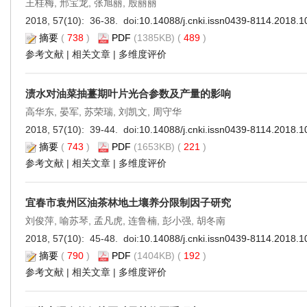
王桂梅, 邢宝龙, 张旭丽, 殷丽丽
2018, 57(10): 36-38. doi:
10.14088/j.cnki.issn0439-8114.2018.1
摘要
(
738
)
PDF
(1385KB) (
489
)
参考文献
|
相关文章
|
多维度评价
渍水对油菜抽薹期叶片光合参数及产量的影响
高华东, 晏军, 苏荣瑞, 刘凯文, 周守华
2018, 57(10): 39-44. doi:
10.14088/j.cnki.issn0439-8114.2018.1
摘要
(
743
)
PDF
(1653KB) (
221
)
参考文献
|
相关文章
|
多维度评价
宜春市袁州区油茶林地土壤养分限制因子研究
刘俊萍, 喻苏琴, 孟凡虎, 连鲁楠, 彭小强, 胡冬南
2018, 57(10): 45-48. doi:
10.14088/j.cnki.issn0439-8114.2018.1
摘要
(
790
)
PDF
(1404KB) (
192
)
参考文献
|
相关文章
|
多维度评价