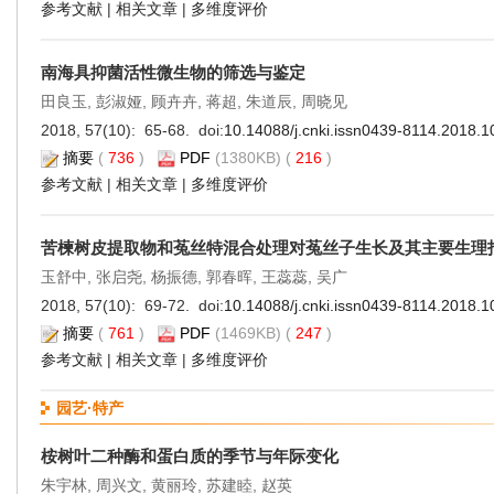
参考文献
|
相关文章
|
多维度评价
南海具抑菌活性微生物的筛选与鉴定
田良玉, 彭淑娅, 顾卉卉, 蒋超, 朱道辰, 周晓见
2018, 57(10): 65-68. doi:
10.14088/j.cnki.issn0439-8114.2018.1
摘要
(
736
)
PDF
(1380KB) (
216
)
参考文献
|
相关文章
|
多维度评价
苦楝树皮提取物和菟丝特混合处理对菟丝子生长及其主要生理
玉舒中, 张启尧, 杨振德, 郭春晖, 王蕊蕊, 吴广
2018, 57(10): 69-72. doi:
10.14088/j.cnki.issn0439-8114.2018.1
摘要
(
761
)
PDF
(1469KB) (
247
)
参考文献
|
相关文章
|
多维度评价
园艺·特产
桉树叶二种酶和蛋白质的季节与年际变化
朱宇林, 周兴文, 黄丽玲, 苏建睦, 赵英