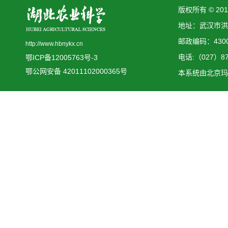
版权所有 © 2
地址：武汉市洪
邮政编码：4300
http://www.hbnykx.cn
电话:（027）873
鄂ICP备12005763号-3
鄂公网安备 42011102000365号
本系统由
北京玛