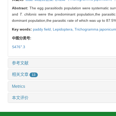
Abstract:
The egg parasitiods population were systematic sur
and
T. chilonis
were the predominant population,the parasitic
dominant population,the parasitic rate of which was up to 87.5%
Key words:
paddy field,
Lepidoptera,
Trichogramma japonicu
中图分类号:
+
S476
.3
参考文献
相关文章
13
Metrics
本文评价