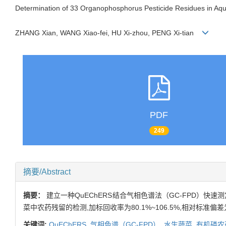
Determination of 33 Organophosphorus Pesticide Residues in 
ZHANG Xian, WANG Xiao-fei, HU Xi-zhou, PENG Xi-tian
PDF
249
摘要/Abstract
摘要：
建立一种QuEChERS结合气相色谱法（GC-FPD）
菜中农药残留的检测,加标回收率为80.1%~106.5%,相对标准偏差为1.0%
关键词:
QuEChERS,
气相色谱（GC-FPD）,
水生蔬菜,
有机磷农