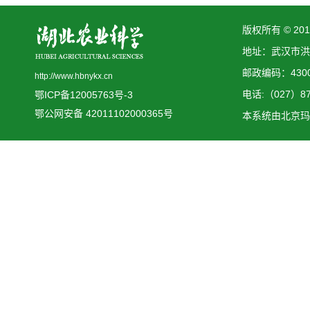
版权所有 © 2
地址：武汉市洪
邮政编码：4300
http://www.hbnykx.cn
电话:（027）873
鄂ICP备12005763号-3
鄂公网安备 42011102000365号
本系统由
北京玛