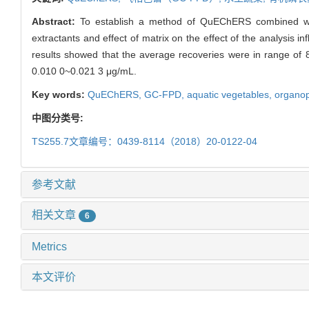
Abstract:
To establish a method of QuEChERS combined with
extractants and effect of matrix on the effect of the analysis
results showed that the average recoveries were in range of 
0.010 0~0.021 3 μg/mL.
Key words:
QuEChERS,
GC-FPD,
aquatic vegetables,
organop
中图分类号:
TS255.7文章编号：0439-8114（2018）20-0122-04
参考文献
相关文章
6
Metrics
本文评价