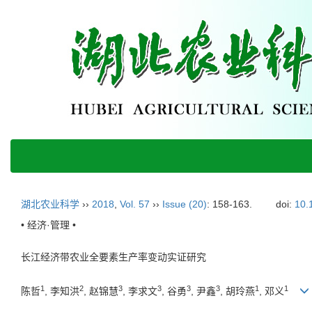
湖北农业科学
››
2018
,
Vol. 57
››
Issue (20)
: 158-163.
doi:
10.
• 经济·管理 •
长江经济带农业全要素生产率变动实证研究
1
2
3
3
3
3
1
1
陈哲
, 李知洪
, 赵锦慧
, 李求文
, 谷勇
, 尹鑫
, 胡玲燕
, 邓义