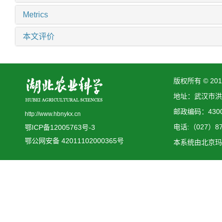
Metrics
本文评价
版权所有 © 2
地址：武汉市洪
邮政编码：4300
http://www.hbnykx.cn
电话:（027）873
鄂ICP备12005763号-3
鄂公网安备 42011102000365号
本系统由
北京玛