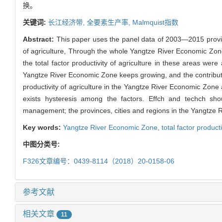
换。
关键词:
长江经济带,
全要素生产率,
Malmquist指数
Abstract:
This paper uses the panel data of 2003—2015 provin
of agriculture, Through the whole Yangtze River Economic Zon
the total factor productivity of agriculture in these areas we
Yangtze River Economic Zone keeps growing, and the contribution
productivity of agriculture in the Yangtze River Economic Zone
exists hysteresis among the factors. Effch and techch sh
management; the provinces, cities and regions in the Yangtz
Key words:
Yangtze River Economic Zone,
total factor producti
中图分类号:
F326文章编号：0439-8114（2018）20-0158-06
参考文献
相关文章
11