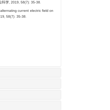
019, 58(7): 35-38.
rnating current electric field on
9, 58(7): 35-38.