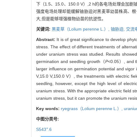
下（1.5、15.0、150.0 V）,2 h的各电场处
强度电场处理却能缓解铀胁迫对黑麦草幼苗株高、根
大,但是能够增强植物幼苗的抗逆性。
关键词:
黑麦草（
Lolium perenne
L.）,
铀胁迫,
交流
Abstract:
It is of great significance to develop p
stress. The effect of different treatments of alter
under uranium stress was studied. Results showed
germination and seedling growth（
P
<0.05）, and th
larger influence on germination potential and vigor
V,15.0 V,150.0 V）, the treatments with electric fi
seedling, however, except the high level of electric
uranium stress. With the appropriate electric field s
uranium stress, but it can promote the uranium resis
Key words:
ryegrass（
Lolium perenne
L.）,
uraniu
中图分类号:
+
S543
.6