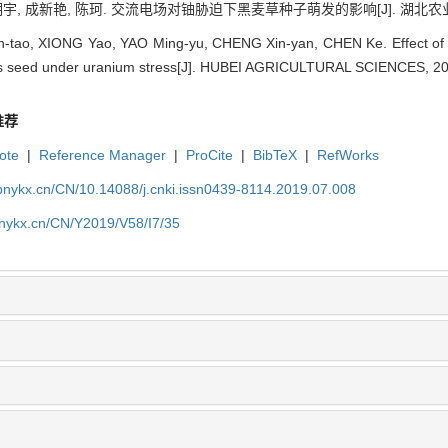
宇, 成新艳, 陈珂. 交流电场对铀胁迫下黑麦草种子萌发的影响[J]. 湖北农业科学, 2
tao, XIONG Yao, YAO Ming-yu, CHENG Xin-yan, CHEN Ke. Effect of alte
ss seed under uranium stress[J]. HUBEI AGRICULTURAL SCIENCES, 201
推荐
ote
|
Reference Manager
|
ProCite
|
BibTeX
|
RefWorks
bnykx.cn/CN/10.14088/j.cnki.issn0439-8114.2019.07.008
bnykx.cn/CN/Y2019/V58/I7/35