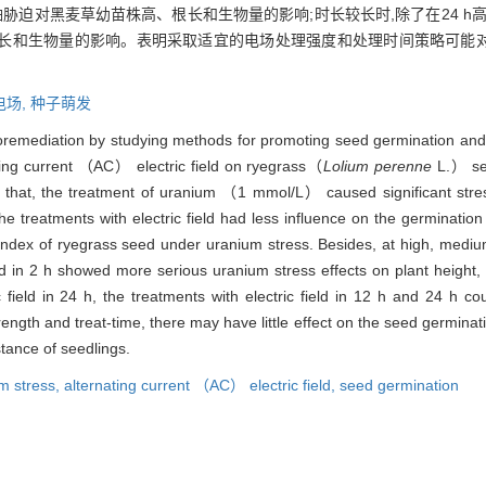
理会加剧铀胁迫对黑麦草幼苗株高、根长和生物量的影响;时长较长时,除了在24 h
长和生物量的影响。表明采取适宜的电场处理强度和处理时间策略可能
电场,
种子萌发
hytoremediation by studying methods for promoting seed germination and
nating current （AC） electric field on ryegrass（
Lolium perenne
L.） see
 that, the treatment of uranium （1 mmol/L） caused significant stres
e treatments with electric field had less influence on the germination
 index of ryegrass seed under uranium stress. Besides, at high, medium
eld in 2 h showed more serious uranium stress effects on plant height,
 field in 24 h, the treatments with electric field in 12 h and 24 h coul
trength and treat-time, there may have little effect on the seed germina
tance of seedlings.
m stress,
alternating current （AC） electric field,
seed germination