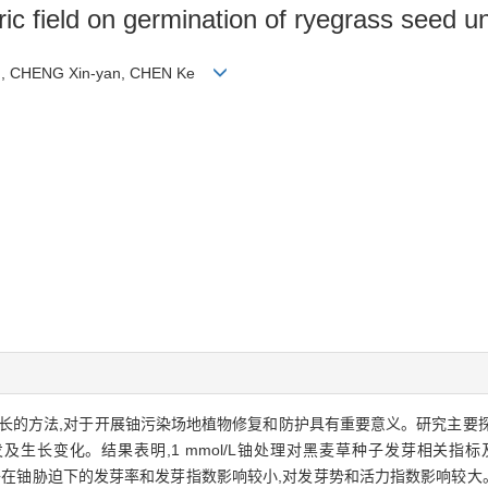
ctric field on germination of ryegrass seed 
yu, CHENG Xin-yan, CHEN Ke
长的方法,对于开展铀污染场地植物修复和防护具有重要意义。研究主要
及生长变化。结果表明,1 mmol/L铀处理对黑麦草种子发芽相关指
种子在铀胁迫下的发芽率和发芽指数影响较小,对发芽势和活力指数影响较大