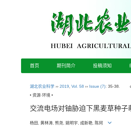
首页
期刊简介
投稿须知
湖北农业科学
››
2019
,
Vol. 58
››
Issue (7)
: 35-38.
• 资源·环境 •
交流电场对铀胁迫下黑麦草种子
杨田, 黄林涛, 熊尧, 姚明宇, 成新艳, 陈珂