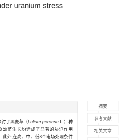
under uranium stress
摘要
参考文献
探讨了黑麦草（
Lolium perenne
L.）种
标及幼苗生长均造成了显著的胁迫作用
相关文章
。此外,在高、中、低3个电场处理条件