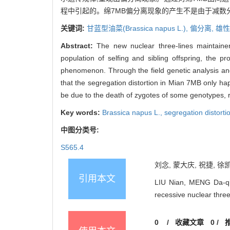
程中引起的。绵7MB偏分离现象的产生不是由于减数
关键词:
甘蓝型油菜(
Brassica napus
L.),
偏分离,
雄性
Abstract:
The new nuclear three-lines maintain
population of selfing and sibling offspring, the p
phenomenon. Through the field genetic analysis an
that the segregation distortion in Mian 7MB only 
be due to the death of zygotes of some genotypes, re
Key words:
Brassica napus
L.,
segregation distorti
中图分类号:
S565.4
刘念, 蒙大庆, 祝捷, 徐
引用本文
LIU Nian, MENG Da-qin
recessive nuclear three
0
/
收藏文章
0
/