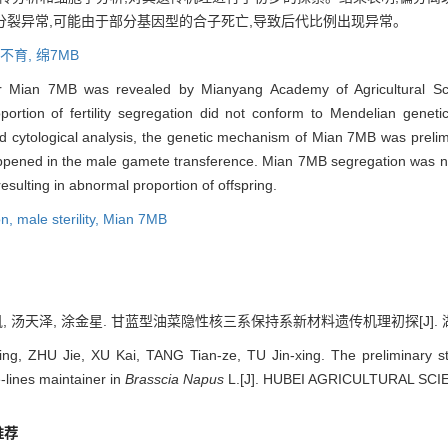
分裂异常,可能由于部分基因型的合子死亡,导致后代比例出现异常。
不育,
绵7MB
er Mian 7MB was revealed by Mianyang Academy of Agricultural Sci
roportion of fertility segregation did not conform to Mendelian geneti
d cytological analysis, the genetic mechanism of Mian 7MB was prelim
happened in the male gamete transference. Mian 7MB segregation was n
sulting in abnormal proportion of offspring.
on,
male sterility,
Mian 7MB
凯, 汤天泽, 涂金星. 甘蓝型油菜隐性核三系保持系新材料遗传机理初探[J]. 湖北农业科学
g, ZHU Jie, XU Kai, TANG Tian-ze, TU Jin-xing. The preliminary s
-lines maintainer in
Brasscia Napus
L.[J]. HUBEI AGRICULTURAL SCIEN
推荐