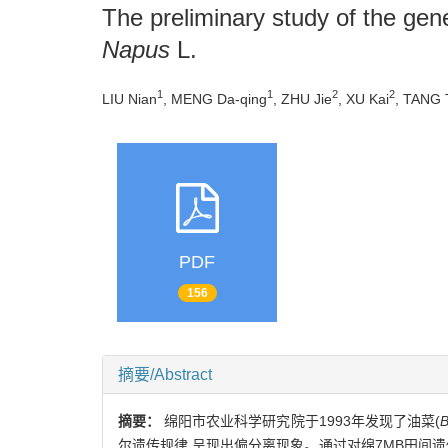
The preliminary study of the gen
Napus
L.
1
1
2
2
LIU Nian
, MENG Da-qing
, ZHU Jie
, XU Kai
, TANG 
PDF
156
摘要/Abstract
摘要：
绵阳市农业科学研究院于1993年发现了油菜(
B
尔遗传规律,呈现出偏分离现象。通过对绵7MB田间