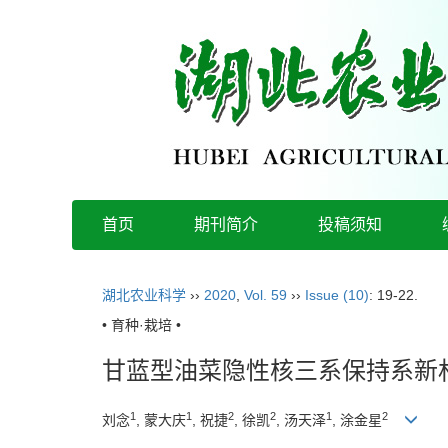
首页
期刊简介
投稿须知
湖北农业科学
››
2020
,
Vol. 59
››
Issue (10)
: 19-22.
• 育种·栽培 •
甘蓝型油菜隐性核三系保持系新
1
1
2
2
1
2
刘念
, 蒙大庆
, 祝捷
, 徐凯
, 汤天泽
, 涂金星