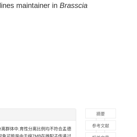
lines maintainer in
Brasscia
摘要
参考文献
代分离群体中,育性分离比例均不符合孟德
现象可能是由于绵7MB在雄配子传递过