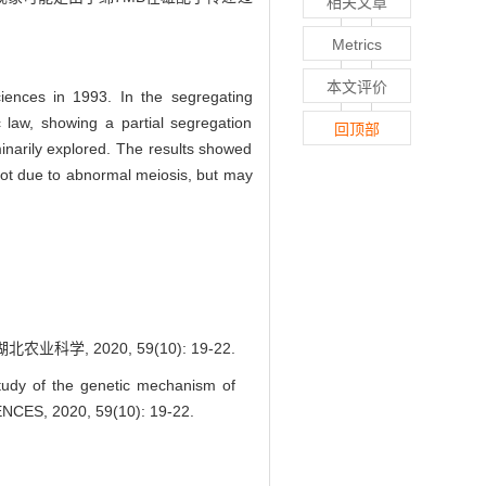
相关文章
Metrics
本文评价
ences in 1993. In the segregating
c law, showing a partial segregation
回顶部
inarily explored. The results showed
ot due to abnormal meiosis, but may
, 2020, 59(10): 19-22.
tudy of the genetic mechanism of
CES, 2020, 59(10): 19-22.