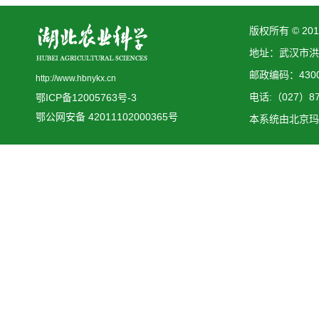
版权所有 © 2
地址：武汉市洪
邮政编码：4300
http://www.hbnykx.cn
电话:（027）873
鄂ICP备12005763号-3
鄂公网安备 42011102000365号
本系统由
北京玛