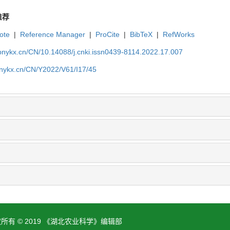
推荐
ote
|
Reference Manager
|
ProCite
|
BibTeX
|
RefWorks
bnykx.cn/CN/10.14088/j.cnki.issn0439-8114.2022.17.007
bnykx.cn/CN/Y2022/V61/I17/45
所有 © 2019 《湖北农业科学》编辑部