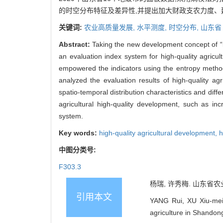
的时空分布特征及差异性,并提出加大财政支农力度
关键词:
农业高质量发展,
水平测度,
时空分布,
山东省
Abstract:
Taking the new development concept of “i
an evaluation index system for high-quality agricu
empowered the indicators using the entropy method
analyzed the evaluation results of high-quality a
spatio-temporal distribution characteristics and di
agricultural high-quality development, such as inc
system.
Key words:
high-quality agricultural development,
h
中图分类号:
F303.3
杨瑞, 许秀梅. 山东省农业
引用本文
YANG Rui, XU Xiu-mei.
agriculture in Shando