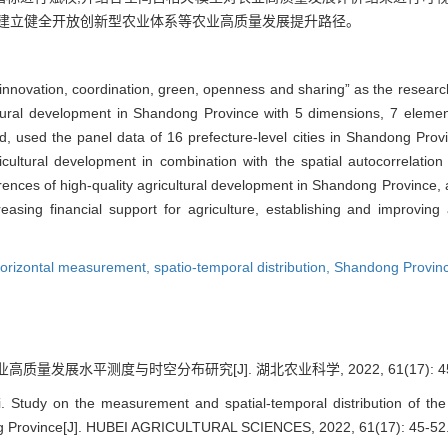
、建立健全开放创新型农业体系等农业高质量发展提升路径。
nnovation, coordination, green, openness and sharing” as the research
ltural development in Shandong Province with 5 dimensions, 7 element
, used the panel data of 16 prefecture-level cities in Shandong Prov
gricultural development in combination with the spatial autocorrelat
fferences of high-quality agricultural development in Shandong Province
reasing financial support for agriculture, establishing and improving
orizontal measurement,
spatio-temporal distribution,
Shandong Provin
高质量发展水平测度与时空分布研究[J]. 湖北农业科学, 2022, 61(17): 45
 Study on the measurement and spatial-temporal distribution of the 
ng Province[J]. HUBEI AGRICULTURAL SCIENCES, 2022, 61(17): 45-52