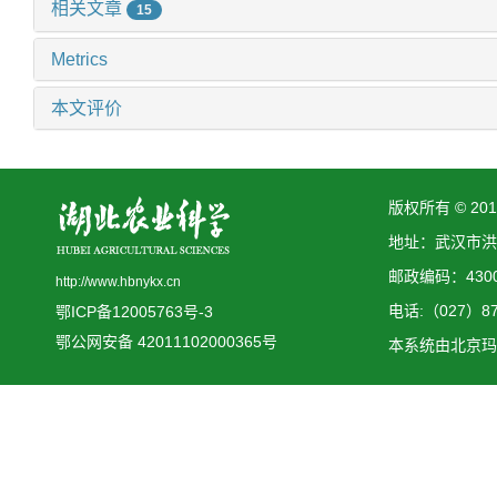
相关文章
15
Metrics
本文评价
版权所有 © 2
地址：武汉市洪
邮政编码：4300
http://www.hbnykx.cn
电话:（027）873
鄂ICP备12005763号-3
鄂公网安备 42011102000365号
本系统由
北京玛