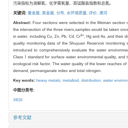
污染指标为溶解氧、化学需氧量、高锰酸盐指数和总氮。
关键词:
重金属,
类金属,
分布,
水环境质量,
评价,
渭河
Abstract:
Four sections were selected in the Weinan section 
the intersection of the three rivers,samples would be taken o
6+
in water, including Cu, Zn, Pb, Cd, Cr
, Hg and As, and their d
quality monitoring data of the Shuyuan Reservoir monitoring 
introduced to comprehensively evaluate the water environmen
ClassⅠstandard for surface water environmental quality, and t
ecological risk factor. The water quality of the lower reaches 
demand, permanganate index and total nitrogen.
Key words:
heavy metals,
metalloid,
distribution,
water environ
中图分类号:
X826
参考文献