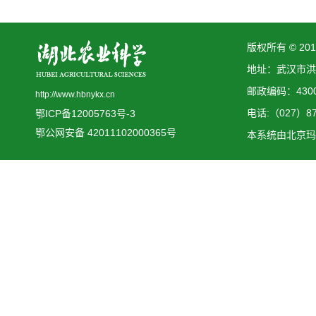
版权所有 © 2
地址：武汉市洪
邮政编码：4300
http://www.hbnykx.cn
电话:（027）873
鄂ICP备12005763号-3
鄂公网安备 42011102000365号
本系统由
北京玛