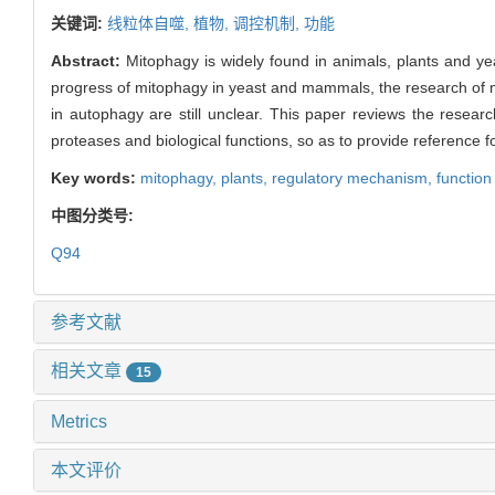
关键词:
线粒体自噬,
植物,
调控机制,
功能
Abstract:
Mitophagy is widely found in animals, plants and ye
progress of mitophagy in yeast and mammals, the research of mit
in autophagy are still unclear. This paper reviews the resea
proteases and biological functions, so as to provide reference f
Key words:
mitophagy,
plants,
regulatory mechanism,
function
中图分类号:
Q94
参考文献
相关文章
15
Metrics
本文评价