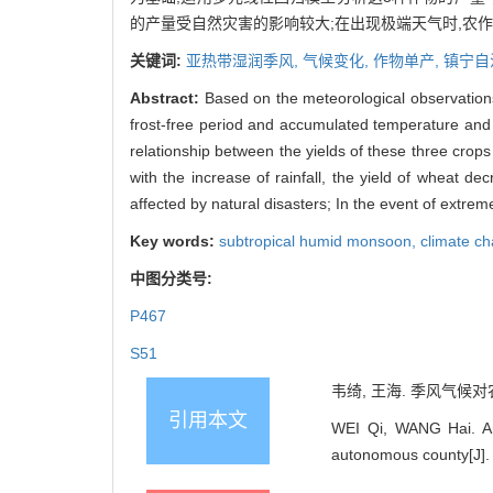
的产量受自然灾害的影响较大;在出现极端天气时,农
关键词:
亚热带湿润季风,
气候变化,
作物单产,
镇宁自
Abstract:
Based on the meteorological observations
frost-free period and accumulated temperature and 
relationship between the yields of these three crop
with the increase of rainfall, the yield of wheat d
affected by natural disasters; In the event of extreme
Key words:
subtropical humid monsoon,
climate c
中图分类号:
P467
S51
韦绮, 王海. 季风气候对农
引用本文
WEI Qi, WANG Hai. An
autonomous county[J]