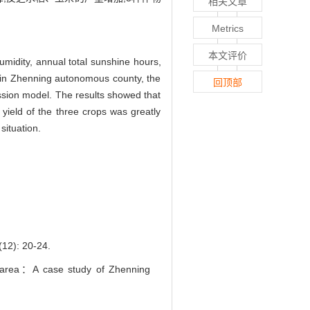
相关文章
Metrics
本文评价
midity, annual total sunshine hours,
2 in Zhenning autonomous county, the
回顶部
ession model. The results showed that
 yield of the three crops was greatly
situation.
: 20-24.
t area：A case study of Zhenning