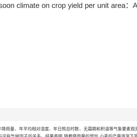
soon climate on crop yield per unit area：
温、年降雨量、年平均相对湿度、年日照总时数、无霜期和积温等气象要素
与这些气候因子的关系。结果表明,随着降雨量的增加,小麦的产量逐渐下降