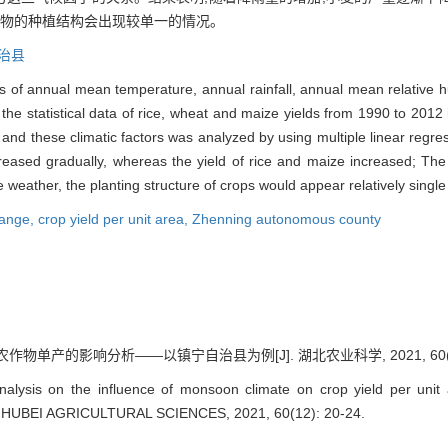
作物的种植结构会出现较单一的情况。
治县
 of annual mean temperature, annual rainfall, annual mean relative hu
the statistical data of rice, wheat and maize yields from 1990 to 201
s and these climatic factors was analyzed by using multiple linear regr
ecreased gradually, whereas the yield of rice and maize increased; The
 weather, the planting structure of crops would appear relatively single 
hange,
crop yield per unit area,
Zhenning autonomous county
作物单产的影响分析——以镇宁自治县为例[J]. 湖北农业科学, 2021, 60(12)
alysis on the influence of monsoon climate on crop yield per uni
. HUBEI AGRICULTURAL SCIENCES, 2021, 60(12): 20-24.