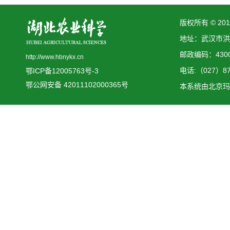
版权所有 © 2
地址：武汉市洪
邮政编码：4300
http://www.hbnykx.cn
电话:（027）873
鄂ICP备12005763号-3
鄂公网安备 42011102000365号
本系统由
北京玛