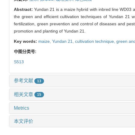
Abstract:
Yundan 21 is a maize hybrid with inbred line WD03 a
the green and efficient cultivation techniques of Yundan 21 
fertilization, green prevention and control of diseases and pests
promotion and planting of Yundan 21.
Key words:
maize,
Yundan 21,
cultivation technique,
green and
中图分类号:
S513
参考文献
13
相关文章
15
Metrics
本文评价