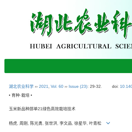
湖北农业科学
››
2021
,
Vol. 60
››
Issue (23)
: 29-32.
doi:
10.140
• 育种·栽培 •
玉米新品种郧单21绿色高效栽培技术
杨虎, 周刚, 陈光勇, 张世洪, 李文品, 徐星华, 叶青松