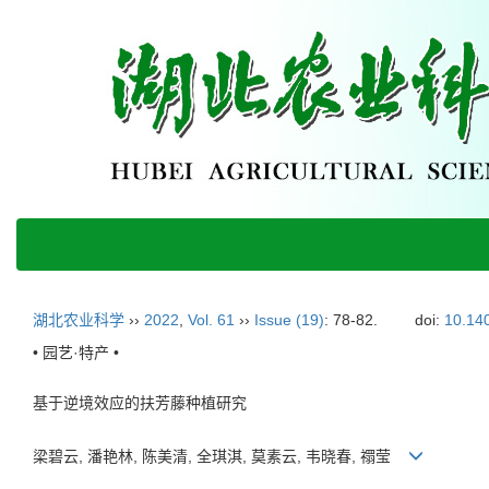
湖北农业科学
››
2022
,
Vol. 61
››
Issue (19)
: 78-82.
doi:
10.140
• 园艺·特产 •
基于逆境效应的扶芳藤种植研究
梁碧云, 潘艳林, 陈美清, 全琪淇, 莫素云, 韦晓春, 禤莹