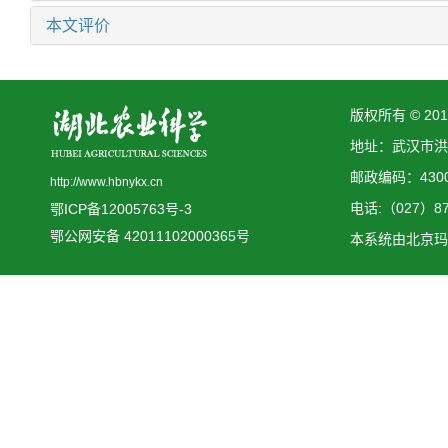
本文评价
版权所有 © 2
地址：武汉市洪
邮政编码：4300
http://www.hbnykx.cn
电话:（027）873
鄂ICP备12005763号-3
鄂公网安备 42011102000365号
本系统由
北京玛