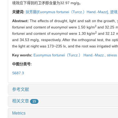
境效应下得到的卫矛醇含量为32.97 mg/g。
关键词:
扶芳藤[
Euonymus fortunei
（Turcz.）Hand.-Mazz],
逆境
Abstract:
The effects of drought, light and salt on the growth
2
fortunei
and content of euonymol were 1.50 kg/m
and 32.25 mg/
2
fortunei
and content of euonymol were 1.30 kg/m
and 32.12 mg
and 34.53 mg/g, respectively. After the orthogonal test, the op
the light at night was 173~235 lx, and the root was irrigated w
Key words:
Euonymus fortunei
（Turcz.） Hand.-Mazz.,
stress
中图分类号:
S687.3
参考文献
相关文章
15
Metrics