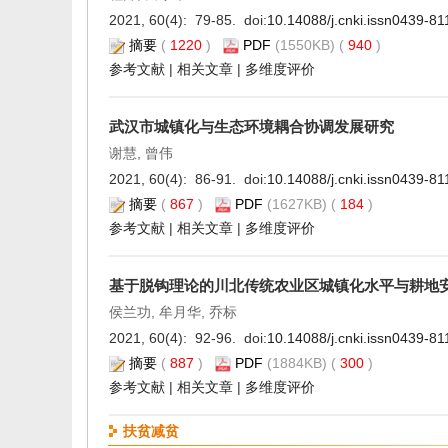
2021, 60(4): 79-85. doi:
10.14088/j.cnki.issn0439-8
摘要
(
1220
)
PDF
(1550KB) (
940
)
参考文献
|
相关文章
|
多维度评价
武汉市城镇化与生态环境耦合协调发展研究
谢慧, 曾伟
2021, 60(4): 86-91. doi:
10.14088/j.cnki.issn0439-8
摘要
(
867
)
PDF
(1627KB) (
184
)
参考文献
|
相关文章
|
多维度评价
基于脱钩理论的川北传统农业区城镇化水平与耕地
侯兰功, 牟月华, 乔标
2021, 60(4): 92-96. doi:
10.14088/j.cnki.issn0439-8
摘要
(
887
)
PDF
(1884KB) (
300
)
参考文献
|
相关文章
|
多维度评价
扶贫减贫