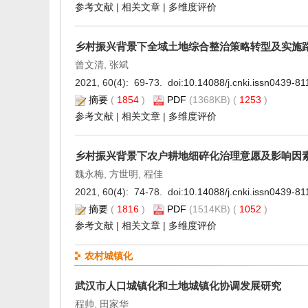
参考文献
|
相关文章
|
多维度评价
乡村振兴背景下全域土地综合整治策略转型及实施
曾文清, 张斌
2021, 60(4): 69-73. doi:
10.14088/j.cnki.issn0439-8
摘要
(
1854
)
PDF
(1368KB) (
1253
)
参考文献
|
相关文章
|
多维度评价
乡村振兴背景下农户耕地细碎化治理意愿及影响因
魏永梅, 方世明, 程佳
2021, 60(4): 74-78. doi:
10.14088/j.cnki.issn0439-8
摘要
(
1816
)
PDF
(1514KB) (
1052
)
参考文献
|
相关文章
|
多维度评价
农村城镇化
武汉市人口城镇化和土地城镇化协调发展研究
程帅, 田家华