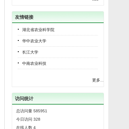
(2026-07-16)
《湖北农业科学》两部短视频作品分获第三
友情链接
new
届科技论文短视频大赛二、三等奖
(2026-06-29)
湖北省农业科学院
华中农业大学
《湖北农业科学》再次入选湖北省科技期刊
new
楚天卓越行动计划楚天梯队期刊
长江大学
(2026-06-24)
中南农业科技
科技期刊社组织召开2026年编辑质量半年总
new
结会暨专题培训会议
更多...
(2026-06-23)
农经所党委书记一行赴咸宁市农科院调研交
访问统计
new
流
(2026-05-22)
总访问量
585951
今日访问
328
农经所期刊社召开农业科技期刊高质量发展
在线人数
4
new