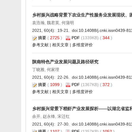
乡村振兴战略背景下农业生产性服务业发展现状、
袁浩瀚, 魏君英, 何蒲明
2021, 60(4): 19-21. doi:
10.14088/j.cnki.issn0439-8
摘要
(
2725
)
PDF
(1339KB) (
344
)
参考文献
|
相关文章
|
多维度评价
陕南特色产业发展问题及路径研究
丁晓雅, 何家理
2021, 60(4): 22-26. doi:
10.14088/j.cnki.issn0439-8
摘要
(
1099
)
PDF
(1367KB) (
372
)
参考文献
|
相关文章
|
多维度评价
乡村振兴背景下稻虾产业发展探析——以湖北省监
余开, 赵永锋, 宋迁红
2021, 60(4): 27-30. doi:
10.14088/j.cnki.issn0439-8
摘要
(
1107
)
PDF
(1357KB) (
1052
)