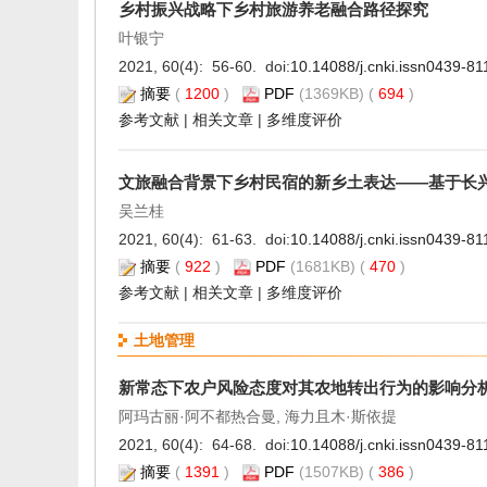
乡村振兴战略下乡村旅游养老融合路径探究
叶银宁
2021, 60(4): 56-60. doi:
10.14088/j.cnki.issn0439-8
摘要
(
1200
)
PDF
(1369KB) (
694
)
参考文献
|
相关文章
|
多维度评价
文旅融合背景下乡村民宿的新乡土表达——基于长
吴兰桂
2021, 60(4): 61-63. doi:
10.14088/j.cnki.issn0439-8
摘要
(
922
)
PDF
(1681KB) (
470
)
参考文献
|
相关文章
|
多维度评价
土地管理
新常态下农户风险态度对其农地转出行为的影响分
阿玛古丽·阿不都热合曼, 海力且木·斯依提
2021, 60(4): 64-68. doi:
10.14088/j.cnki.issn0439-8
摘要
(
1391
)
PDF
(1507KB) (
386
)