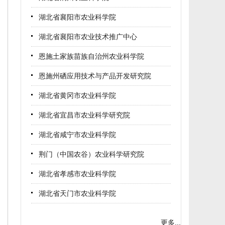
(2026-03-31)
湖北省襄阳市农业科学院
树立正确政绩观·赓续百年办刊魂 ——中国农
湖北省襄阳市农业技术推广中心
科院农业信息研究所所纪委、 党支部、九三
学社中国农科院委员会第五支社与湖北省农
恩施土家族苗族自治州农业科学院
科院农经所信息与期刊图书党支部联合共建
(2026-03-31)
恩施州硒应用技术与产品开发研究院
活动
湖北省黄冈市农业科学院
长江蔬菜杂志社赴湖北省农业科学院科技期
刊社交流座谈
湖北省宜昌市农业科学研究院
(2026-03-06)
湖北省咸宁市农业科学院
荆门（中国农谷）农业科学研究院
载誉而归！湖北省农科院科技期刊在2026年
new
中国农业期刊学术年会斩获多项荣誉
湖北省孝感市农业科学院
(2026-07-29)
湖北省天门市农业科学院
《湖北农业科学》成功入选农学领域高质量
new
科技期刊分级目录
更多...