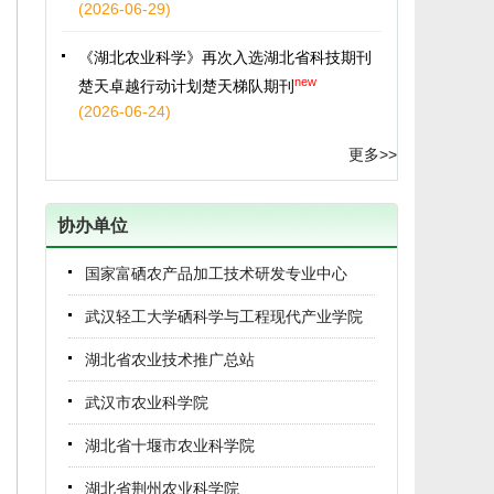
《湖北农业科学》再次入选湖北省科技期刊
new
楚天卓越行动计划楚天梯队期刊
(2026-06-24)
科技期刊社组织召开2026年编辑质量半年总
更多>>
new
结会暨专题培训会议
(2026-06-23)
协办单位
农经所党委书记一行赴咸宁市农科院调研交
new
流
国家富硒农产品加工技术研发专业中心
(2026-05-22)
武汉轻工大学硒科学与工程现代产业学院
农经所期刊社召开农业科技期刊高质量发展
湖北省农业技术推广总站
new
座谈会
(2026-04-20)
武汉市农业科学院
农经所期刊社召开农业科技期刊高质量发展
湖北省十堰市农业科学院
座谈会
湖北省荆州农业科学院