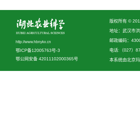
版权所有 © 2
地址：武汉市洪
邮政编码：4300
http://www.hbnykx.cn
电话:（027）873
鄂ICP备12005763号-3
鄂公网安备 42011102000365号
本系统由
北京玛