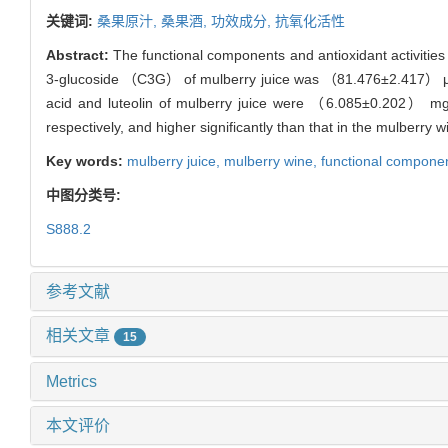
关键词:
桑果原汁,
桑果酒,
功效成分,
抗氧化活性
Abstract:
The functional components and antioxidant activities
3-glucoside （C3G） of mulberry juice was （81.476±2.417） μg/mL
acid and luteolin of mulberry juice were （6.085±0.2
respectively, and higher significantly than that in the mulberry 
Key words:
mulberry juice,
mulberry wine,
functional compone
中图分类号:
S888.2
参考文献
相关文章
15
Metrics
本文评价