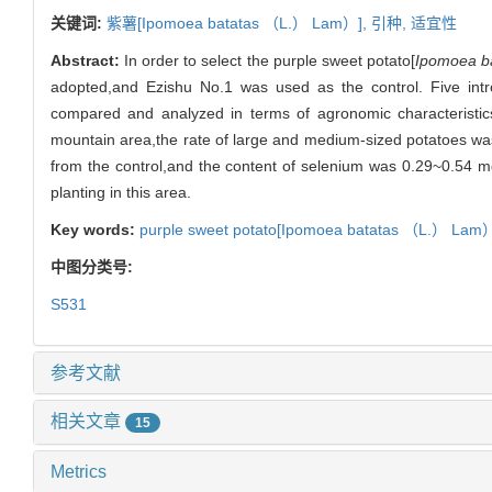
关键词:
紫薯[
Ipomoea batatas
（L.） Lam）],
引种,
适宜性
Abstract:
In order to select the purple sweet potato[
Ipomoea b
adopted,and Ezishu No.1 was used as the control. Five in
compared and analyzed in terms of agronomic characteristics
mountain area,the rate of large and medium-sized potatoes w
from the control,and the content of selenium was 0.29~0.54 mg/k
planting in this area.
Key words:
purple sweet potato[
Ipomoea batatas
（L.） Lam）
中图分类号:
S531
参考文献
相关文章
15
Metrics