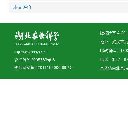
本文评价
版权所有 © 2
地址：武汉市洪
邮政编码：4300
http://www.hbnykx.cn
电话:（027）873
鄂ICP备12005763号-3
鄂公网安备 42011102000365号
本系统由
北京玛