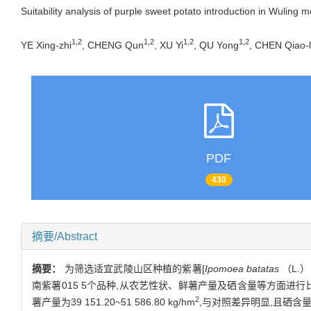
Suitability analysis of purple sweet potato introduction in Wuling 
1,2
1,2
1,2
1,2
YE Xing-zhi
, CHENG Qun
, XU Yi
, QU Yong
, CHEN Qiao-l
PDF
430
摘要/Abstract
摘要：
为筛选适宜武陵山区种植的紫薯[
Ipomoea batatas
（L.
南紫薯015 5个品种,从农艺性状、鲜薯产量及硒含量等方面进行比较
2
薯产量为39 151.20~51 586.80 kg/hm
,与对照差异明显,且硒含量为