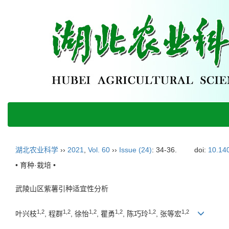
湖北农业科学
››
2021
,
Vol. 60
››
Issue (24)
: 34-36.
doi:
10.140
• 育种·栽培 •
武陵山区紫薯引种适宜性分析
1,2
1,2
1,2
1,2
1,2
1,2
叶兴枝
, 程群
, 徐怡
, 瞿勇
, 陈巧玲
, 张等宏